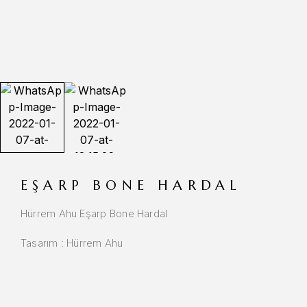
EŞARP BONE HARDAL
Hürrem Ahu Eşarp Bone Hardal
Tasarım : Hürrem Ahu