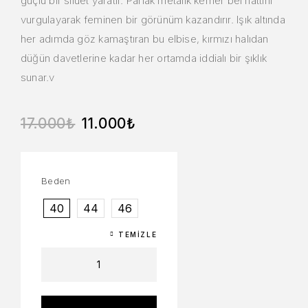
güçlü bir silüet yaratır. Parlak metalik kemer bel hattını
vurgulayarak feminen bir görünüm kazandırır. Işık altında
her adımda göz kamaştıran bu elbise, kırmızı halıdan
düğün davetlerine kadar her ortamda iddialı bir şıklık
sunar.v
17.000
₺
11.000
₺
Beden
40
44
46
TEMIZLE