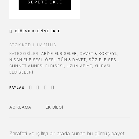
SEPETE EKLE
BEĞENDIKLERIME EKLE
STOK KODU:
HA21111S
KATEGORILER:
ABIYE ELBISELER
,
DAVET & KOKTEYL
,
NIŞAN ELBISESI
,
ÖZEL GÜN & DAVET
,
SÖZ ELBISESI
,
SÜNNET ANNESI ELBISESI
,
UZUN ABIYE
,
YILBAŞI
ELBISELERI
PAYLAŞ
AÇIKLAMA
EK BILGI
Zarafeti ve ışıltıyı bir arada sunan bu gümüş payet