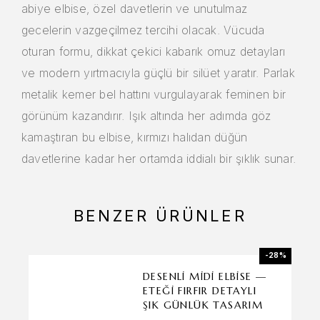
abiye elbise, özel davetlerin ve unutulmaz
gecelerin vazgeçilmez tercihi olacak. Vücuda
oturan formu, dikkat çekici kabarık omuz detayları
ve modern yırtmacıyla güçlü bir silüet yaratır. Parlak
metalik kemer bel hattını vurgulayarak feminen bir
görünüm kazandırır. Işık altında her adımda göz
kamaştıran bu elbise, kırmızı halıdan düğün
davetlerine kadar her ortamda iddialı bir şıklık sunar.
BENZER ÜRÜNLER
-28%
DESENLI MIDI ELBISE —
ETEĞI FIRFIR DETAYLI
ŞIK GÜNLÜK TASARIM