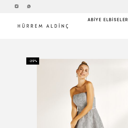
ABIYE ELBISELE
-25%