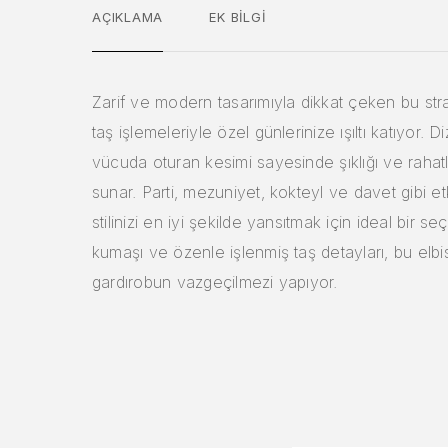
AÇIKLAMA
EK BILGI
Zarif ve modern tasarımıyla dikkat çeken bu stra
taş işlemeleriyle özel günlerinize ışıltı katıyor. D
vücuda oturan kesimi sayesinde şıklığı ve rahatlı
sunar. Parti, mezuniyet, kokteyl ve davet gibi et
stilinizi en iyi şekilde yansıtmak için ideal bir seçi
kumaşı ve özenle işlenmiş taş detayları, bu elbi
gardırobun vazgeçilmezi yapıyor.