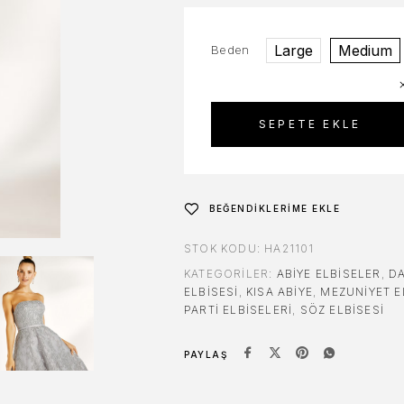
Large
Medium
Beden
SEPETE EKLE
BEĞENDIKLERIME EKLE
STOK KODU:
HA21101
KATEGORILER:
ABIYE ELBISELER
,
DA
ELBISESI
,
KISA ABIYE
,
MEZUNIYET E
PARTI ELBISELERI
,
SÖZ ELBISESI
PAYLAŞ