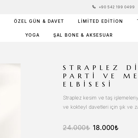
+90 542 199 0499
R
ÖZEL GÜN & DAVET
LIMITED EDITION
YOGA
ŞAL BONE & AKSESUAR
STRAPLEZ DI
PARTI VE M
ELBISESI
Straplez kesim ve taş işlemeleriyl
ve kokteyl davetleri için şık ve 
24.000
₺
18.000
₺