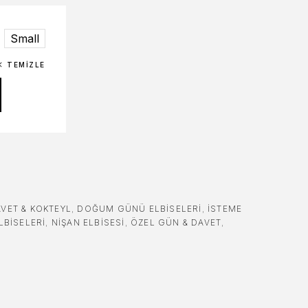
Small
TEMIZLE
VET & KOKTEYL
,
DOĞUM GÜNÜ ELBISELERI
,
İSTEME
LBISELERI
,
NIŞAN ELBISESI
,
ÖZEL GÜN & DAVET
,