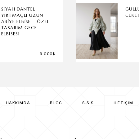
SIYAH DANTEL
GÜLL
YIRTMAÇLI UZUN
CEKE
ABIYE ELBISE – ÖZEL
TASARIM GECE
ELBISESI
9.000
₺
HAKKIMDA
BLOG
S.S.S
İLETIŞIM