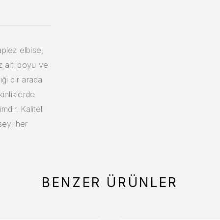
plez elbise,
iz altı boyu ve
ğı bir arada
kinliklerde
mdir. Kaliteli
seyi her
BENZER ÜRÜNLER