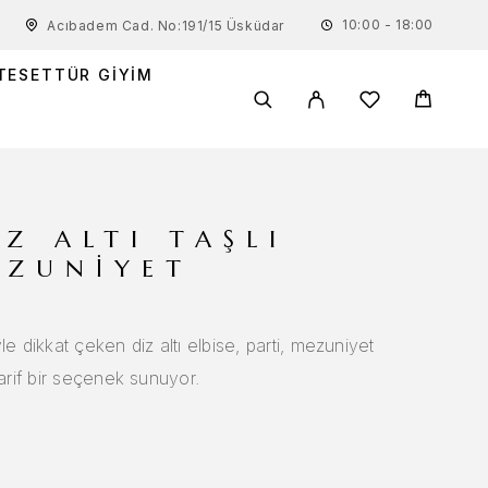
10:00 - 18:00
Acıbadem Cad. No:191/15 Üsküdar
TESETTÜR GIYIM
Z ALTI TAŞLI
EZUNIYET
e dikkat çeken diz altı elbise, parti, mezuniyet
zarif bir seçenek sunuyor.