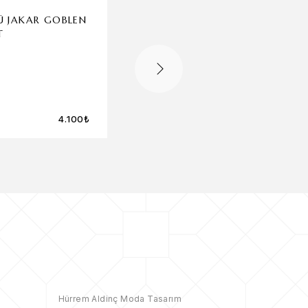
Ü JAKAR GOBLEN
ZARIF DANT
T
DETAYLI AB
WEDDING EL
4.100
₺
Hürrem Aldinç Moda Tasarım