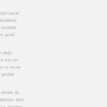
i olan payet
donatılmış
 zarafetle
 en güzel
ı değil,
ye mavi bir
za ve zevke
i şekilde
 rahatlık da
detaylar, dans
rken, gecenin