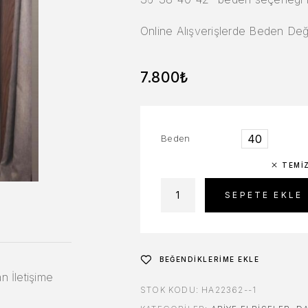
Online Alışverişlerde Beden Deği
7.800
₺
40
Beden
TEMI
SEPETE EKLE
BEĞENDIKLERIME EKLE
n İletişime
STOK KODU:
HA22362--1