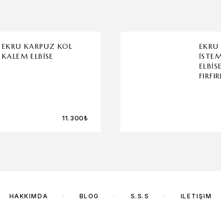
EKRU KARPUZ KOL
EKRU
KALEM ELBISE
İSTEM
ELBI
FIRFIR
11.300
₺
HAKKIMDA
BLOG
S.S.S
İLETIŞIM