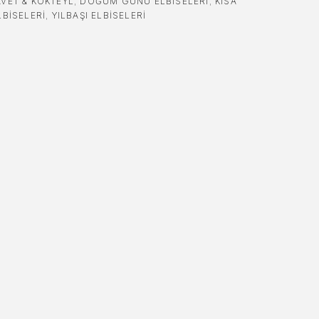
VET & KOKTEYL
,
DOĞUM GÜNÜ ELBISELERI
,
KISA
LBISELERI
,
YILBAŞI ELBISELERI