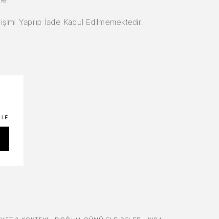
şimi Yapılıp İade Kabul Edilmemektedir.
ZLE