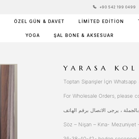
+90 542 199 0499
R
ÖZEL GÜN & DAVET
LIMITED EDITION
YOGA
ŞAL BONE & AKSESUAR
YARASA KOL
Toptan Siparişler İçin Whatsapp S
For Wholesale Orders, please c
Söz – Nişan – Kına- Mezuniyet 
36-38-40-42- beden seçenegi i