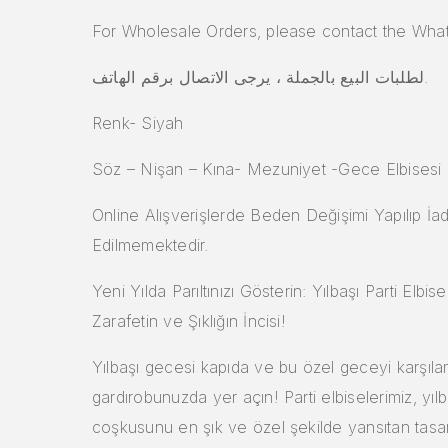
For Wholesale Orders, please contact the Wha
لطلبات البيع بالجملة ، يرجى الاتصال برقم الهاتف.
Renk- Siyah
Söz – Nişan – Kına- Mezuniyet -Gece Elbisesi
Online Alışverişlerde Beden Değişimi Yapılıp İa
Edilmemektedir.
Yeni Yılda Parıltınızı Gösterin: Yılbaşı Parti Elbisel
Zarafetin ve Şıklığın İncisi!
Yılbaşı gecesi kapıda ve bu özel geceyi karşıla
gardırobunuzda yer açın! Parti elbiselerimiz, yılb
coşkusunu en şık ve özel şekilde yansıtan tasarı