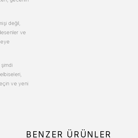
şi değil,
 desenler ve
eceye
 şimdi
elbiseleri,
 seçin ve yeni
BENZER ÜRÜNLER