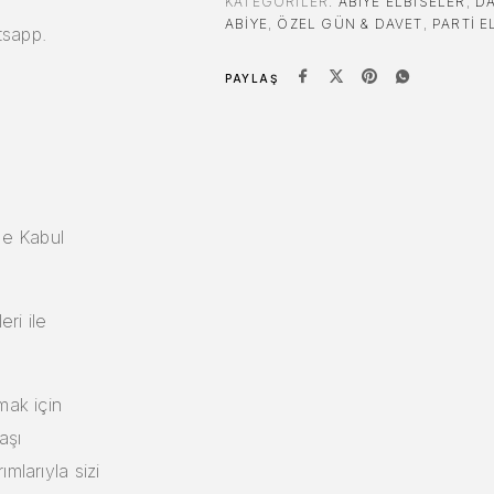
KATEGORILER:
ABIYE ELBISELER
,
DA
ABIYE
,
ÖZEL GÜN & DAVET
,
PARTI E
tsapp.
PAYLAŞ
de Kabul
eri ile
mak için
aşı
mlarıyla sizi