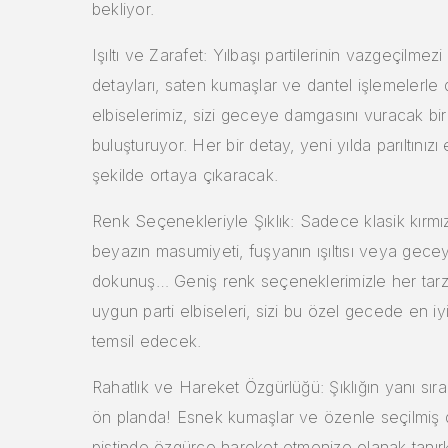
bekliyor.
Işıltı ve Zarafet: Yılbaşı partilerinin vazgeçilmez
detayları, saten kumaşlar ve dantel işlemelerle 
elbiselerimiz, sizi geceye damgasını vuracak bir
buluşturuyor. Her bir detay, yeni yılda parıltınızı
şekilde ortaya çıkaracak.
Renk Seçenekleriyle Şıklık: Sadece klasik kırmız
beyazın masumiyeti, fuşyanın ışıltısı veya gece
dokunuş… Geniş renk seçeneklerimizle her tar
uygun parti elbiseleri, sizi bu özel gecede en iy
temsil edecek.
Rahatlık ve Hareket Özgürlüğü: Şıklığın yanı sıra
ön planda! Esnek kumaşlar ve özenle seçilmiş 
pistinde özgürce hareket etmenize olanak tanı