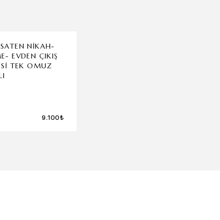
 SATEN NIKAH-
ORANGE CE
E- EVDEN ÇIKIŞ
TAKIM KORS
SESI TEK OMUZ
PANTOLON 
LI
9.100
₺