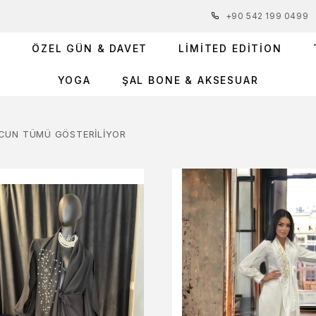
+90 542 199 0499
R
ÖZEL GÜN & DAVET
LIMITED EDITION
YOGA
ŞAL BONE & AKSESUAR
CUN TÜMÜ GÖSTERILIYOR