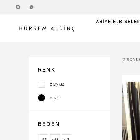
ABIYE ELBISELE
2 SONU
RENK
Beyaz
Siyah
BEDEN
38
40
44